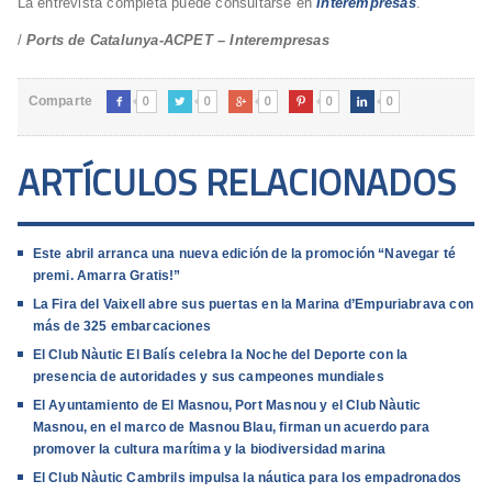
La entrevista completa puede consultarse en
Interempresas
.
/
Ports de Catalunya-ACPET – Interempresas
0
0
0
0
0
Comparte





ARTÍCULOS RELACIONADOS
Este abril arranca una nueva edición de la promoción “Navegar té
premi. Amarra Gratis!”
La Fira del Vaixell abre sus puertas en la Marina d’Empuriabrava con
más de 325 embarcaciones
El Club Nàutic El Balís celebra la Noche del Deporte con la
presencia de autoridades y sus campeones mundiales
El Ayuntamiento de El Masnou, Port Masnou y el Club Nàutic
Masnou, en el marco de Masnou Blau, firman un acuerdo para
promover la cultura marítima y la biodiversidad marina
El Club Nàutic Cambrils impulsa la náutica para los empadronados