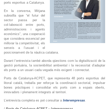
ports esportius a Catalunya.
En la conversa, Mitjana
subratlla que “el futur del
sector passa per la
col·laboració entre ports,
administracions i agents
econòmics”, una cooperació
que considera essencial per
millorar la competitivitat, els
serveis a l’usuari i el
posicionament de la nàutica catalana.
Durant l’entrevista també aborda qüestions com la digitalització de la
gestió portuària, la sostenibilitat ambiental i la necessitat d’adaptar
els ports a un usuari cada vegada més exigent i connectat.
Ports de Catalunya-ACPET, que representa 48 ports esportius del
litoral català, treballa per reforçar la coordinació sectorial, impulsar
bones pràctiques i consolidar els ports com a espais oberts,
innovadors i plenament integrats al territori.
L’entrevista completa es pot consultar a
Interempresas
.
/
Ports de Catalunya-ACPET – Interempresas