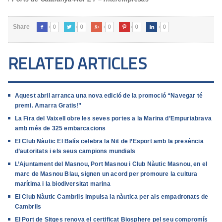
0
0
0
0
0
Share





RELATED ARTICLES
Aquest abril arranca una nova edició de la promoció “Navegar té
premi. Amarra Gratis!”
La Fira del Vaixell obre les seves portes a la Marina d’Empuriabrava
amb més de 325 embarcacions
El Club Nàutic El Balís celebra la Nit de l’Esport amb la presència
d’autoritats i els seus campions mundials
L’Ajuntament del Masnou, Port Masnou i Club Nàutic Masnou, en el
marc de Masnou Blau, signen un acord per promoure la cultura
marítima i la biodiversitat marina
El Club Nàutic Cambrils impulsa la nàutica per als empadronats de
Cambrils
El Port de Sitges renova el certificat Biosphere pel seu compromís