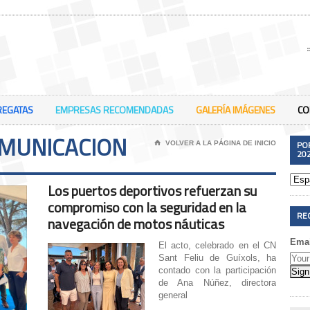
REGATAS
EMPRESAS RECOMENDADAS
GALERÍA IMÁGENES
CO
MUNICACION
PO
⌂
VOLVER A LA PÁGINA DE INICIO
20
Los puertos deportivos refuerzan su
compromiso con la seguridad en la
RE
navegación de motos náuticas
Emai
El acto, celebrado en el CN
Sant Feliu de Guíxols, ha
contado con la participación
de Ana Núñez, directora
general