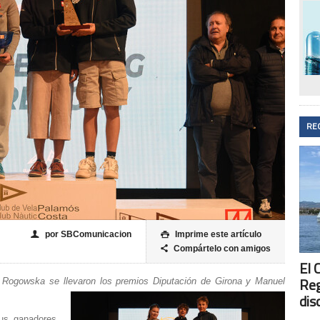
RE
por SBComunicacion
Imprime este artículo
👤

Compártelo con amigos

El 
Reg
Rogowska se llevaron los premios Diputación de Girona y Manuel
dis
us ganadores