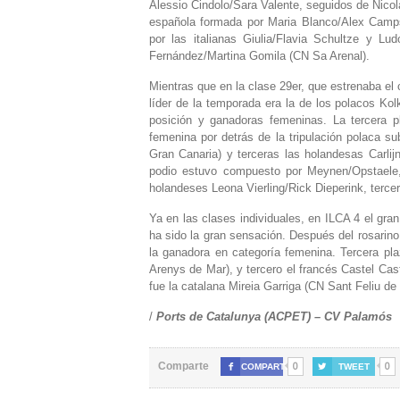
Alessio Cindolo/Sara Valente, seguidos de Nicol
española formada por Maria Blanco/Alex Camps
por las italianas Giulia/Flavia Schultze y Lu
Fernández/Martina Gomila (CN Sa Arenal).
Mientras que en la clase 29er, que estrenaba el
líder de la temporada era la de los polacos K
posición y ganadoras femeninas. La tercera p
femenina por detrás de la tripulación polaca s
Gran Canaria) y terceras las holandesas Carlij
podio estuvo compuesto por Meynen/Opstaele,
holandeses Leona Vierling/Rick Dieperink, terce
Ya en las clases individuales, en ILCA 4 el gran
ha sido la gran sensación. Después del rosarino 
la ganadora en categoría femenina. Tercera pl
Arenys de Mar), y tercero el francés Castel Ca
fue la catalana Mireia Garriga (CN Sant Feliu de
/
Ports de Catalunya (ACPET) – CV Palamós
0
0
Comparte

COMPARTE

TWEET