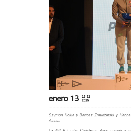
enero 13
18:32
2025
Szymon Kolka y Bartosz Zmudzinski y Hanna 
Albalat.
La 48ª Palamós Christmas Race coronó a s