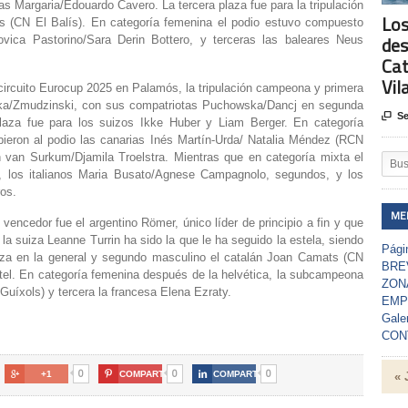
as Margaria/Edouardo Cavero. La tercera plaza fue para la tripulación
Los
 (CN El Balís). En categoría femenina el podio estuvo compuesto
des
dovica Pastorino/Sara Derin Bottero, y terceras las baleares Neus
Cat
Vil
 circuito Eurocup 2025 en Palamós, la tripulación campeona y primera
olka/Zmudzinski, con sus compatriotas Puchowska/Dancj en segunda

Se
laza fue para los suizos Ikke Huber y Liam Berger. En categoría
ubieron al podio las canarias Inés Martín-Urda/ Natalia Méndez (RCN
n van Surkum/Djamila Troelstra. Mientras que en categoría mixta el
 los italianos Maria Busato/Agnese Campagnolo, segundos, y los
ros.
ME
 vencedor fue el argentino Römer, único líder de principio a fin y que
la suiza Leanne Turrin ha sido la que le ha seguido la estela, siendo
Págin
aza en la general y segundo masculino el catalán Joan Camats (CN
BRE
stel. En categoría femenina después de la helvética, la subcampeona
ZON
 Guíxols) y tercera la francesa Elena Ezraty.
EMP
Gale
CON
0
0
0

+1

COMPARTE

COMPARTE
« 