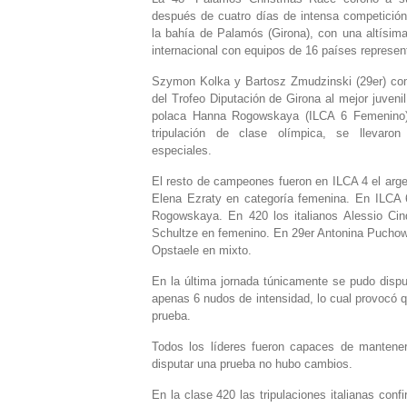
después de cuatro días de intensa competició
la bahía de Palamós (Girona), con una altísima
internacional con equipos de 16 países represen
Szymon Kolka y Bartosz Zmudzinski (29er) c
del Trofeo Diputación de Girona al mejor juvenil
polaca Hanna Rogowskaya (ILCA 6 Femenino
tripulación de clase olímpica, se llevaron
especiales.
El resto de campeones fueron en ILCA 4 el arge
Elena Ezraty en categoría femenina. En ILCA 
Rogowskaya. En 420 los italianos Alessio Cind
Schultze en femenino. En 29er Antonina Puchow
Opstaele en mixto.
En la última jornada túnicamente se pudo dispu
apenas 6 nudos de intensidad, lo cual provocó q
prueba.
Todos los líderes fueron capaces de manteners
disputar una prueba no hubo cambios.
En la clase 420 las tripulaciones italianas co