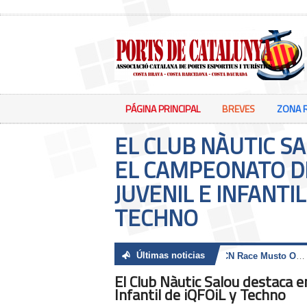
PÁGINA PRINCIPAL
BREVES
ZONA 
EL CLUB NÀUTIC S
EL CAMPEONATO D
JUVENIL E INFANTIL
TECHNO
Últimas noticias
El ‘Gratia’ y el ‘Hydra HM Hospitales’ se imponen en la BCN Race Musto Offshore Godó OOA
El Club Nàutic Salou destaca 
Infantil de iQFOiL y Techno