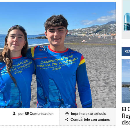
RE
El 
Reg
por SBComunicacion
Imprime este artículo
👤

Compártelo con amigos

dis