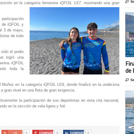

Se
osición en la categoría femenina iQFOiL U17, mostrando una gran
participación
l de iQFOiL y
al 3 de mayo,
tistas de todo
 sido el podio
ue logró una
Fin
menina iQFOiL
de 
ante toda la

Se
 Muñoz en la categoría iQFOiL U19, donde finalizó en la undécima
 a gran nivel en una flota de gran exigencia.
ivamente la participación de sus deportistas en esta cita nacional,
ndo en la sección de vela ligera y foil.
0
0
0

+1

COMPARTE

COMPARTE