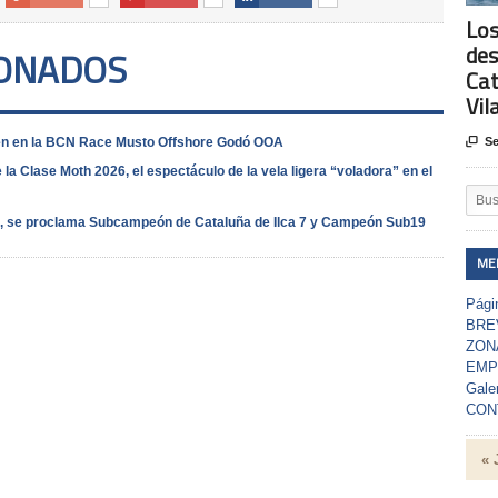
Los
des
IONADOS
Cat
Vil
onen en la BCN Race Musto Offshore Godó OOA

Se
a Clase Moth 2026, el espectáculo de la vela ligera “voladora” en el
ils, se proclama Subcampeón de Cataluña de Ilca 7 y Campeón Sub19
ME
Págin
BRE
ZON
EMP
Gale
CON
« 