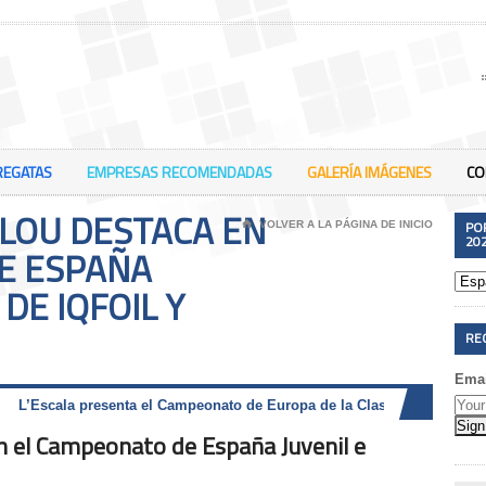
REGATAS
EMPRESAS RECOMENDADAS
GALERÍA IMÁGENES
CO
ALOU DESTACA EN
PO
⌂
VOLVER A LA PÁGINA DE INICIO
20
E ESPAÑA
 DE IQFOIL Y
RE
Emai
La regata larga del 53º Trofeo de Vela Conde de Godó OOA es
en el Campeonato de España Juvenil e