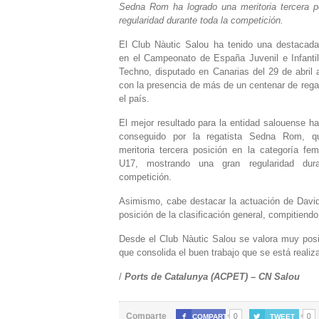
Sedna Rom ha logrado una meritoria tercera p
regularidad durante toda la competición.
El Club Nàutic Salou ha tenido una destacada 
en el Campeonato de España Juvenil e Infanti
Techno, disputado en Canarias del 29 de abril 
con la presencia de más de un centenar de rega
el país.
El mejor resultado para la entidad salouense ha
conseguido por la regatista Sedna Rom, q
meritoria tercera posición en la categoría fe
U17, mostrando una gran regularidad dur
competición.
Asimismo, cabe destacar la actuación de David
posición de la clasificación general, compitiendo
Desde el Club Nàutic Salou se valora muy posit
que consolida el buen trabajo que se está realiza
/
Ports de Catalunya (ACPET) – CN Salou
0
0
Comparte

COMPARTE

TWEET