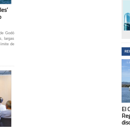
les’
o
 de Godó
, largas
límite de
RE
El 
Reg
dis