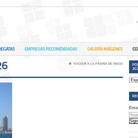
REGATAS
EMPRESAS RECOMENDADAS
GALERÍA IMÁGENES
CO
26
PO
⌂
VOLVER A LA PÁGINA DE INICIO
20
RE
Emai