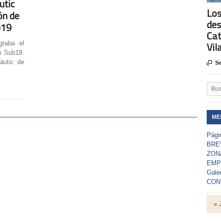
utic
Los
ón de
des
b19
Cat
graba el
Vil
n Sub19.
àutic de

Se
ME
Págin
BRE
ZON
EMP
Gale
CON
« 