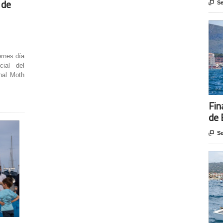
 de

Se
ernes día
ial del
nal Moth
Fin
de 

Se