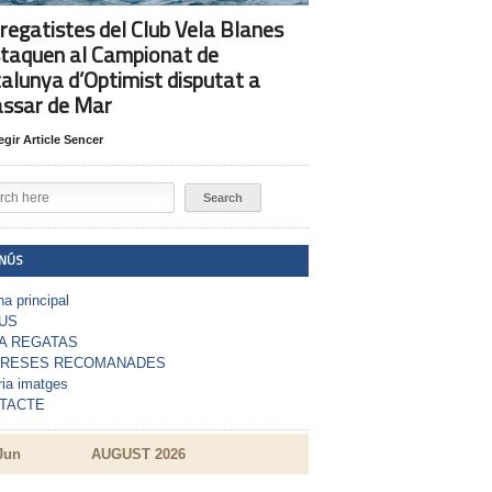
 regatistes del Club Vela Blanes
taquen al Campionat de
alunya d’Optimist disputat a
assar de Mar
egir Article Sencer
NÚS
a principal
US
A REGATAS
RESES RECOMANADES
ria imatges
TACTE
Jun
AUGUST 2026