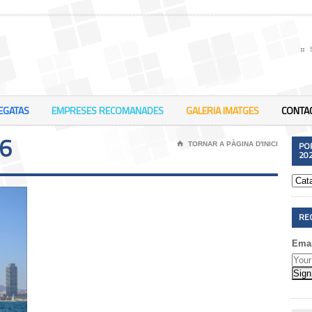
EGATAS
EMPRESES RECOMANADES
GALERIA IMATGES
CONTA
6
PO
⌂
TORNAR A PÀGINA D'INICI
20
RE
Emai