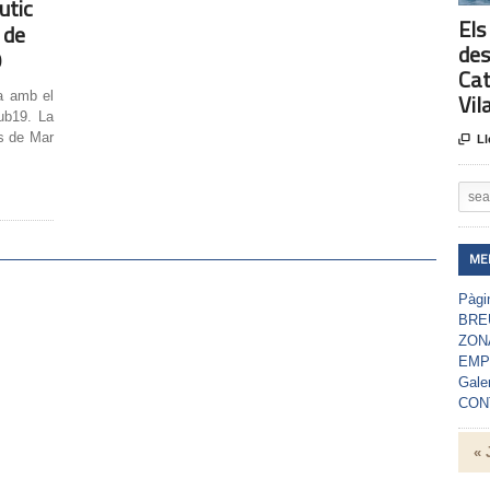
utic
Els
 de
des
9
Cat
a amb el
Vil
ub19. La
ys de Mar

Ll
ME
Pàgin
BRE
ZON
EMP
Gale
CON
« 