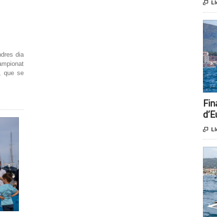

Ll
ndres dia
Campionat
, que se
Fin
d’E

Ll