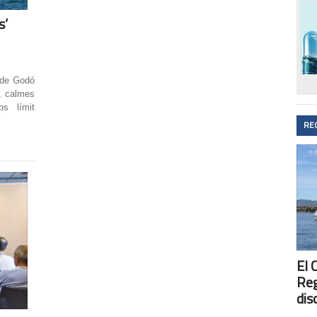
s’
 de Godó
, calmes
ps límit
RE
El 
Reg
dis