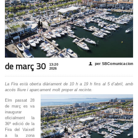
de març 30
per SBComunicacion
👤
13:20
2026
La Fira està oberta diàriament de 10 h a 19 h fins al 5 d’abril, amb
accés lliure i aparcament molt proper al recinte.
Elm passat 28
de març es va
inaugurar
oficialment la
36ª edició de la
Fira del Vaixell
a la zona