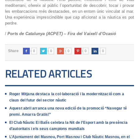
mediterrani, ofereix al públic l’oportunitat de descobrir, tocar i provar
les embarcacions més destacades, en un entorn únic vinculat al mar.
Una experiència imprescindible que cap aficionat a la nàutica es pot
perdre.
/
Ports de Catalunya (ACPET) – Fira del Vaixell d’Ocasió
0
0
0
0
0
Share





RELATED ARTICLES
Roger Mitjana destaca la col·laboració i la modernització com a
claus del futur del sector nàutic
Aquest abril arranca una nova edició de la promoció “Navegar té
premi. Amarra Gratis!”
El Club Nàutic El Balís celebra la Nit de l’Esport amb la presència
d’autoritats i els seus campions mundials
L’Ajuntament del Masnou, Port Masnou i Club Nàutic Masnou, en el