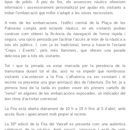
tipus de públic. A peu de fira, els assessors nàutics ofereixen
informació i assessorament personalitzat per ajudar els visitants a
trobar l’embarcació que millor s’adapti a les seves necessitats.
A més de les embarcacions, l’edifici central de la Plaça de les
Palmeres compta amb estands nàutics, on els visitants podran
conèixer com obtenir la llicència de navegació de forma ràpida i
segura, una opció pensada per facilitar l’accés al món de la nàutica a
tots els públics. I, com ja és tradicional, torna a haver-hi l’estand
“Creps i Events”, pels més llaminers, que ofereix una parada
deliciosa per a tots els visitants.
Tot i que la jornada va estar marcada per la presència de la
tramuntana durant tot el dia, això no va impedir que nombrosos
visitants s’acostessin a la Fira. L’afluència va ser constant i el
recinte va presentar una gran animació des de l’obertura. De fet, ja a
primera hora de la tarda es podien veure els primers cartells de
“venut” en algunes de les embarcacions exposades, un indicador del
bon ritme d’activitat comercial.
La Fira està oberta diàriament de 10 h a 19 h fins al 5 d’abril, amb
accés lliure i aparcament molt proper al recinte.
La 36ª edició de la Fira del Vaixell es presenta com una autèntica
celebració de la nàutica. Amb passió, innovació i estil de vida