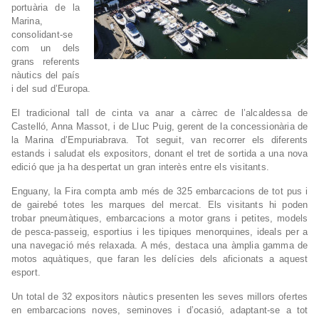
portuària de la
Marina,
consolidant-se
com un dels
grans referents
nàutics del país
i del sud d’Europa.
El tradicional tall de cinta va anar a càrrec de l’alcaldessa de
Castelló, Anna Massot, i de Lluc Puig, gerent de la concessionària de
la Marina d’Empuriabrava. Tot seguit, van recorrer els diferents
estands i saludat els expositors, donant el tret de sortida a una nova
edició que ja ha despertat un gran interès entre els visitants.
Enguany, la Fira compta amb més de 325 embarcacions de tot pus i
de gairebé totes les marques del mercat. Els visitants hi poden
trobar pneumàtiques, embarcacions a motor grans i petites, models
de pesca-passeig, esportius i les tipiques menorquines, ideals per a
una navegació més relaxada. A més, destaca una àmplia gamma de
motos aquàtiques, que faran les delícies dels aficionats a aquest
esport.
Un total de 32 expositors nàutics presenten les seves millors ofertes
en embarcacions noves, seminoves i d’ocasió, adaptant-se a tot