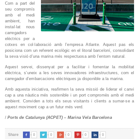
Com a part del
seu compromís
amb el medi
ambient, han
instal·lat nous
carregadors
elèctrics per a
cotxes en col·laboració amb l’empresa Atlante. Aquest pas els
posiciona com un referent ecològic en el litoral barceloní, consolidant
la seva visió d’una marina més respectuosa amb l’entorn natural.
Aquest servei, dissenyat per a facilitar i fomentar la mobilitat
elèctrica, s’uneix a les seves innovadores infraestructures, com el
carregador d’embarcacions elèctriques ja disponible a la marina.
Amb aquesta iniciativa, reafirmen la seva missió de liderar el canvi
cap a una nàutica més sostenible i un port compromès amb el medi
ambient. Conviden a tots els seus visitants i clients a sumar-se a
aquest moviment cap a un futur més verd.
/
Ports de Catalunya (ACPET) – Marina Vela Barcelona
0
0
0
0
0
Share




