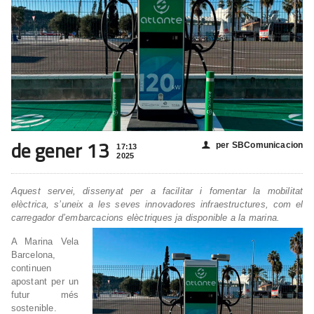
de gener 13
per SBComunicacion
👤
17:13
2025
Aquest servei, dissenyat per a facilitar i fomentar la mobilitat
elèctrica, s’uneix a les seves innovadores infraestructures, com el
carregador d’embarcacions elèctriques ja disponible a la marina.
A Marina Vela
Barcelona,
continuen
apostant per un
futur més
sostenible.