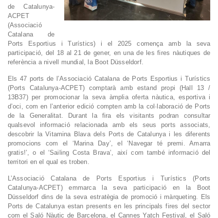
de Catalunya-
ACPET
(Associació
Catalana de
Ports Esportius i Turístics) i el 2025 comença amb la seva
participació, del 18 al 21 de gener, en una de les fires nàutiques de
referència a nivell mundial, la Boot Düsseldorf.
Els 47 ports de l’Associació Catalana de Ports Esportius i Turístics
(Ports Catalunya-ACPET) comptarà amb estand propi (Hall 13 /
13B37) per promocionar la seva àmplia oferta nàutica, esportiva i
d’oci, com en l’anterior edició compten amb la col·laboració de Ports
de la Generalitat. Durant la fira els visitants podran consultar
qualsevol informació relacionada amb els seus ports associats,
descobrir la Vitamina Blava dels Ports de Catalunya i les diferents
promocions com el ‘Marina Day’, el ‘Navegar té premi. Amarra
gratis!’, o el ‘Sailing Costa Brava’, així com també informació del
territori en el qual es troben.
L’Associació Catalana de Ports Esportius i Turístics (Ports
Catalunya-ACPET) emmarca la seva participació en la Boot
Düsseldorf dins de la seva estratègia de promoció i màrqueting. Els
Ports de Catalunya estan presents en les principals fires del sector
com el Saló Nàutic de Barcelona, el Cannes Yatch Festival, el Saló