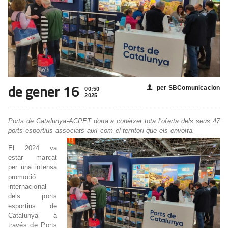
de gener 16
per SBComunicacion
👤
00:50
2025
Ports de Catalunya-ACPET dona a conèixer tota l’oferta dels seus 47
ports esportius associats així com el territori que els envolta.
El 2024 va
estar marcat
per una intensa
promoció
internacional
dels ports
esportius de
Catalunya a
través de Ports