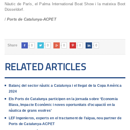
Nàutic de París, el Palma International Boat Show i la mateixa Boot
Düsseldorf.
/
Ports de Catalunya-ACPET
0
0
0
0
0
Share





RELATED ARTICLES
Balanç del sector nàutic a Catalunya i el llegat de la Copa Amèrica
2024
Els Ports de Catalunya participen en la jornada sobre ‘Economia
Blava, Impacte Econòmic i noves oportunitats d’ocupació en la
nàutica de grans esolres’
LEF Ingenieros, experts en el tractament de l’aigua, nou partner de
Ports de Catalunya-ACPET