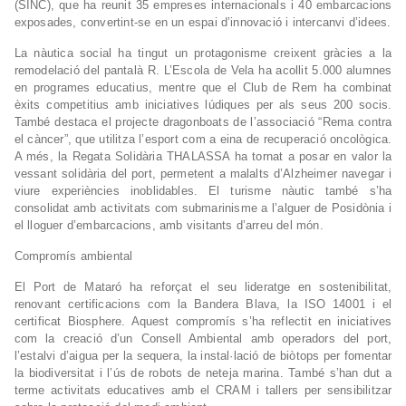
(SINC), que ha reunit 35 empreses internacionals i 40 embarcacions
exposades, convertint-se en un espai d’innovació i intercanvi d’idees.
La nàutica social ha tingut un protagonisme creixent gràcies a la
remodelació del pantalà R. L’Escola de Vela ha acollit 5.000 alumnes
en programes educatius, mentre que el Club de Rem ha combinat
èxits competitius amb iniciatives lúdiques per als seus 200 socis.
També destaca el projecte dragonboats de l’associació “Rema contra
el càncer”, que utilitza l’esport com a eina de recuperació oncològica.
A més, la Regata Solidària THALASSA ha tornat a posar en valor la
vessant solidària del port, permetent a malalts d’Alzheimer navegar i
viure experiències inoblidables. El turisme nàutic també s’ha
consolidat amb activitats com submarinisme a l’alguer de Posidònia i
el lloguer d’embarcacions, amb visitants d’arreu del món.
Compromís ambiental
El Port de Mataró ha reforçat el seu lideratge en sostenibilitat,
renovant certificacions com la Bandera Blava, la ISO 14001 i el
certificat Biosphere. Aquest compromís s’ha reflectit en iniciatives
com la creació d’un Consell Ambiental amb operadors del port,
l’estalvi d’aigua per la sequera, la instal·lació de biòtops per fomentar
la biodiversitat i l’ús de robots de neteja marina. També s’han dut a
terme activitats educatives amb el CRAM i tallers per sensibilitzar