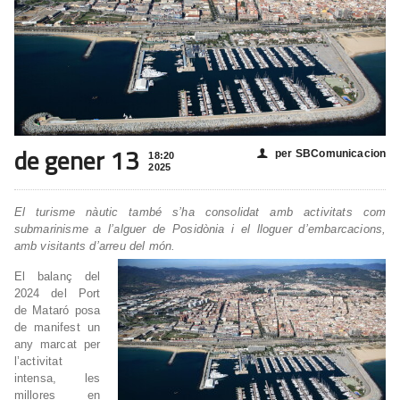
de gener 13
per SBComunicacion
👤
18:20
2025
El turisme nàutic també s’ha consolidat amb activitats com
submarinisme a l’alguer de Posidònia i el lloguer d’embarcacions,
amb visitants d’arreu del món.
El balanç del
2024 del Port
de Mataró posa
de manifest un
any marcat per
l’activitat
intensa, les
millores en