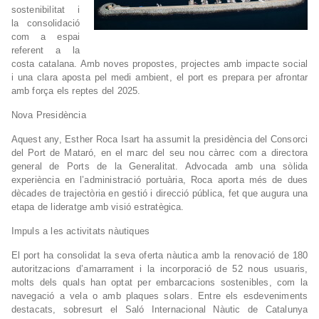
sostenibilitat i
la consolidació
com a espai
referent a la
costa catalana. Amb noves propostes, projectes amb impacte social
i una clara aposta pel medi ambient, el port es prepara per afrontar
amb força els reptes del 2025.
Nova Presidència
Aquest any, Esther Roca Isart ha assumit la presidència del Consorci
del Port de Mataró, en el marc del seu nou càrrec com a directora
general de Ports de la Generalitat. Advocada amb una sòlida
experiència en l’administració portuària, Roca aporta més de dues
dècades de trajectòria en gestió i direcció pública, fet que augura una
etapa de lideratge amb visió estratègica.
Impuls a les activitats nàutiques
El port ha consolidat la seva oferta nàutica amb la renovació de 180
autoritzacions d’amarrament i la incorporació de 52 nous usuaris,
molts dels quals han optat per embarcacions sostenibles, com la
navegació a vela o amb plaques solars. Entre els esdeveniments
destacats, sobresurt el Saló Internacional Nàutic de Catalunya