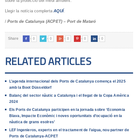
sobre la protecció del medi ambient.
Llegir la notícia complerta
AQUÍ
.
/
Ports de Catalunya (ACPET) – Port de Mataró
0
0
0
0
0
Share





RELATED ARTICLES
L’agenda internacional dels Ports de Catalunya comença el 2025
amb la Boot Düsseldorf
Balanç del sector nàutic a Catalunya i el llegat de la Copa Amèrica
2024
Els Ports de Catalunya participen en la jornada sobre ‘Economia
Blava, Impacte Econòmic i noves oportunitats d’ocupació en la
nàutica de grans esolres’
LEF Ingenieros, experts en el tractament de l’aigua, nou partner de
Ports de Catalunya-ACPET