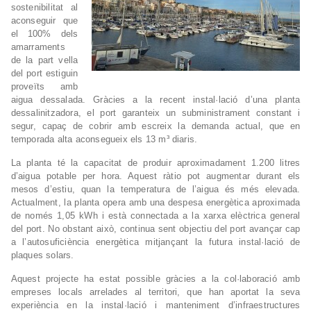
sostenibilitat al
aconseguir que
el 100% dels
amarraments
de la part vella
del port estiguin
proveïts amb
aigua dessalada. Gràcies a la recent instal·lació d’una planta
dessalinitzadora, el port garanteix un subministrament constant i
segur, capaç de cobrir amb escreix la demanda actual, que en
temporada alta aconsegueix els 13 m³ diaris.
La planta té la capacitat de produir aproximadament 1.200 litres
d’aigua potable per hora. Aquest ràtio pot augmentar durant els
mesos d’estiu, quan la temperatura de l’aigua és més elevada.
Actualment, la planta opera amb una despesa energètica aproximada
de només 1,05 kWh i està connectada a la xarxa elèctrica general
del port. No obstant això, continua sent objectiu del port avançar cap
a l’autosuficiència energètica mitjançant la futura instal·lació de
plaques solars.
Aquest projecte ha estat possible gràcies a la col·laboració amb
empreses locals arrelades al territori, que han aportat la seva
experiència en la instal·lació i manteniment d’infraestructures