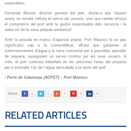
sostenibles.
Fernando Mestre, director general del port, destaca que “aquest
avanç no només millora el servei als usuaris, sinó que també reforça
el compromís del port amb la gestió responsable dels recursos i la
reducció de la seva petjada ambiental”.
Amb la posada en marxa d’aquesta planta, Port Masnou fa un pas
significatiu cap a la sostenibilitat, alhora que garanteix el
subministrament d’aigua a la seva comunitat per a possibles episodis
de sequera, assegurant un servei continu per als seus usuaris. A
més, el port continua treballant en les pròximes fases del projecte
per a estendre l’ús de l’aigua dessalada a la resta del port.
/
Ports de Catalunya (ACPET) – Port Masnou
0
0
0
0
0
Share





RELATED ARTICLES