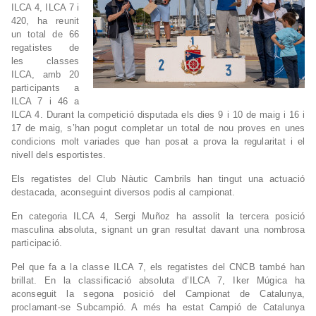
ILCA 4, ILCA 7 i
420, ha reunit
un total de 66
regatistes de
les classes
ILCA, amb 20
participants a
ILCA 7 i 46 a
ILCA 4. Durant la competició disputada els dies 9 i 10 de maig i 16 i
17 de maig, s’han pogut completar un total de nou proves en unes
condicions molt variades que han posat a prova la regularitat i el
nivell dels esportistes.
Els regatistes del Club Nàutic Cambrils han tingut una actuació
destacada, aconseguint diversos podis al campionat.
En categoria ILCA 4, Sergi Muñoz ha assolit la tercera posició
masculina absoluta, signant un gran resultat davant una nombrosa
participació.
Pel que fa a la classe ILCA 7, els regatistes del CNCB també han
brillat. En la classificació absoluta d’ILCA 7, Iker Múgica ha
aconseguit la segona posició del Campionat de Catalunya,
proclamant-se Subcampió. A més ha estat Campió de Catalunya