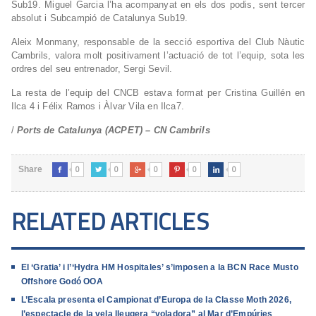
Sub19. Miguel Garcia l’ha acompanyat en els dos podis, sent tercer
absolut i Subcampió de Catalunya Sub19.
Aleix Monmany, responsable de la secció esportiva del Club Nàutic
Cambrils, valora molt positivament l’actuació de tot l’equip, sota les
ordres del seu entrenador, Sergi Sevil.
La resta de l’equip del CNCB estava format per Cristina Guillén en
Ilca 4 i Félix Ramos i Àlvar Vila en Ilca7.
/
Ports de Catalunya (ACPET) – CN Cambrils
0
0
0
0
0
Share





RELATED ARTICLES
El ‘Gratia’ i l’‘Hydra HM Hospitales’ s’imposen a la BCN Race Musto
Offshore Godó OOA
L’Escala presenta el Campionat d’Europa de la Classe Moth 2026,
l’espectacle de la vela lleugera “voladora” al Mar d’Empúries