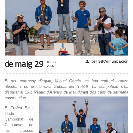
de maig 29
per SBComunicacion
👤
00:35
2026
El seu company d’equip, Miguel Garcia, es feia amb el bronze
absolut i es proclamava Subcampió Sub19. La competició s’ha
disputat al Club Nàutic d’Arenys de Mar durant dos caps de setmana
consecutius.
El Trofeu Emili
Lledó –
Campionat de
Catalunya de
les classes