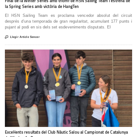
Final de la Winter Series amb triomf de HSN Sailing Team i estrena de
la Spring Series amb victòria de HangTen
El HSN Sailing Team es proclama vencedor absolut del circuit
després d’una temporada de gran regularitat, acumulant 177 punts i
pujant al podi en sis dels set esdeveniments disputats. El

Llegir Article Sencer
Excel·lents resultats del Club Nàutic Salou al Campionat de Catalunya