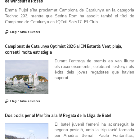
de Windsurf a Roses
Emma Pujol s’ha proclamat Campiona de Catalunya en la categoria
Techno 293, mentre que Sedna Rom ha assolit també el títol de
Campiona de Catalunya en IQFoil Sots17. El Club

Llegir Article Sencer
Campionat de Catalunya Optimist 2026 al CN Estartit: Vent, pluja,
corrent i molta estratègia
Durant l’entrega de premis es van lliurar
els reconeixements, celebrant l’esforç i els
èxits dels joves regatistes que havien
superat

Llegir Article Sencer
Dos podis per al Marítim a la IV Regata de la Lliga de Batel
El batel juvenil femení ha aconseguit la
segona posició, amb la tripulació formada
per Ariadna Bernal, Paula Fontanillas,