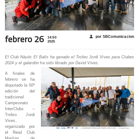
febrero 26
por SBComunicacion
👤
14:50
2025
El Club Nàutic El Balís ha ganado el Trofeo Jordi Vives para Clubes
2024 y el galardón ha sido librado por David Vives.
A finales de
febrero se ha
disputado la 50ª
edición del
tradicional
Campeonato
InterClubs –
Trofeo Jordi
Vives,
organizado por
el Reial Club
Marítim de