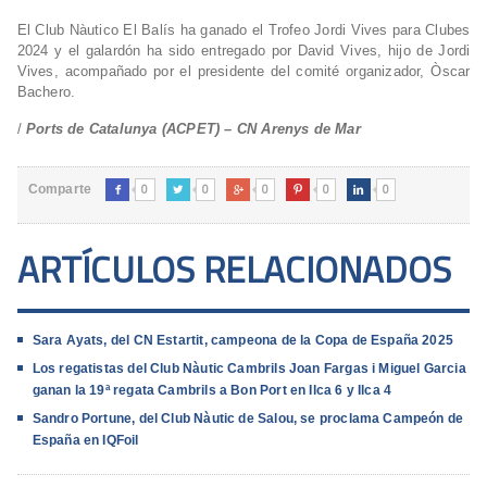
El Club Nàutico El Balís ha ganado el Trofeo Jordi Vives para Clubes
2024 y el galardón ha sido entregado por David Vives, hijo de Jordi
Vives, acompañado por el presidente del comité organizador, Òscar
Bachero.
/
Ports de Catalunya (ACPET) – CN Arenys de Mar
0
0
0
0
0
Comparte





ARTÍCULOS RELACIONADOS
Sara Ayats, del CN Estartit, campeona de la Copa de España 2025
Los regatistas del Club Nàutic Cambrils Joan Fargas i Miguel Garcia
ganan la 19ª regata Cambrils a Bon Port en Ilca 6 y Ilca 4
Sandro Portune, del Club Nàutic de Salou, se proclama Campeón de
España en IQFoil