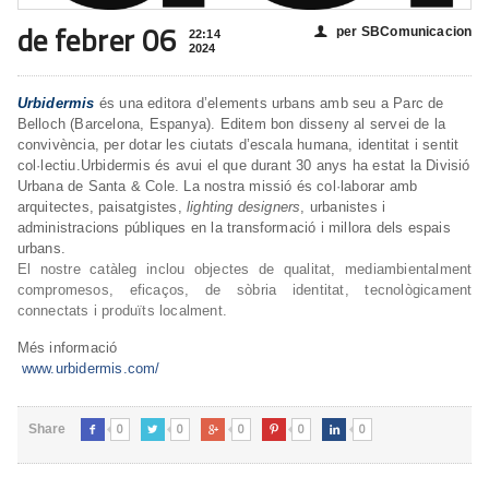
de febrer 06
per SBComunicacion
👤
22:14
2024
Urbidermis
és una editora d’elements urbans amb seu a Parc de
Belloch (Barcelona, Espanya). Editem bon disseny al servei de la
convivència, per dotar les ciutats d’escala humana, identitat i sentit
col·lectiu.Urbidermis és avui el que durant 30 anys ha estat la Divisió
Urbana de Santa & Cole. La nostra missió és col·laborar amb
arquitectes, paisatgistes,
lighting designers
, urbanistes i
administracions públiques en la transformació i millora dels espais
urbans.
El nostre catàleg inclou objectes de qualitat, mediambientalment
compromesos, eficaços, de sòbria identitat, tecnològicament
connectats i produïts localment.
Més informació
www.urbidermis.com/
0
0
0
0
0
Share




