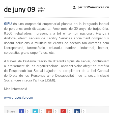
de juny 09
per SBComunicacion
👤
11:00
2023
SIFU
és una corporació empresarial pionera en la integració laboral
de persones amb discapacitat. Amb més de 30 anys de trajectòria,
8.500 treballadors i presencia a tot el territori nacional, França i
Andorra, oferim serveis de Facility Services socialment competitius
donant solucions a multitud de clients de sectors tan diversos com
l’aeroportuari, farmacèutic, educatiu, sanitari, industrial, hoteler,
corporatiu, grans superfícies, etc.
A través de l’externalització de diferents tipus de servei, contribueix
al creixement de les organitzacions, aportant valor afegit en matèria
de Responsabilitat Social i ajudant al compliment de la Llei General
de Drets de les Persones amb Discapacitat i de la seva Inclusió
Social (que integra l’antiga LISMI).
Més informació
www.gruposifu.com
0
0
0
0
0
Share




