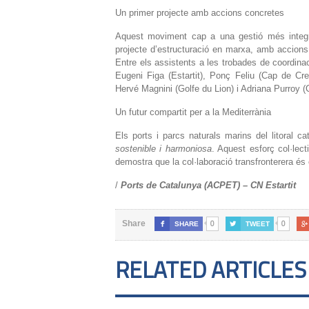
Un primer projecte amb accions concretes
Aquest moviment cap a una gestió més integr
projecte d’estructuració en marxa, amb accions co
Entre els assistents a les trobades de coordina
Eugeni Figa (Estartit), Ponç Feliu (Cap de C
Hervé Magnini (Golfe du Lion) i Adriana Purroy 
Un futur compartit per a la Mediterrània
Els ports i parcs naturals marins del litoral
sostenible i harmoniosa
. Aquest esforç col·lect
demostra que la col·laboració transfronterera és c
/
Ports de Catalunya (ACPET) – CN Estartit
0
0
Share

SHARE

TWEET

RELATED ARTICLES