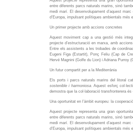
Aquest projecte representa una gran oportunit
entre diferents parcs naturals marins, sinó tamb
medi marí. El desenvolupament d’aquest marc de
d’Europa, impulsant polítiques ambientals més efi
Un primer projecte amb accions concretes
Aquest moviment cap a una gestió més integr
projecte d’estructuració en marxa, amb accions co
Entre els assistents a les trobades de coordina
Eugeni Figa (Estartit), Ponç Feliu (Cap de C
Hervé Magnini (Golfe du Lion) i Adriana Purroy 
Un futur compartit per a la Mediterrània
Els ports i parcs naturals marins del litoral
sostenible i harmoniosa
. Aquest esforç col·lect
demostra que la col·laboració transfronterera és c
Una oportunitat en l’àmbit europeu: la cooperació
Aquest projecte representa una gran oportunit
entre diferents parcs naturals marins, sinó tamb
medi marí. El desenvolupament d’aquest marc de
d’Europa, impulsant polítiques ambientals més efi