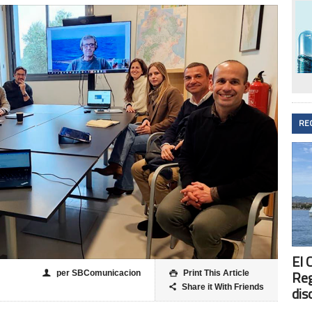
RE
El 
Reg
per SBComunicacion
Print This Article
👤

Share it With Friends

dis