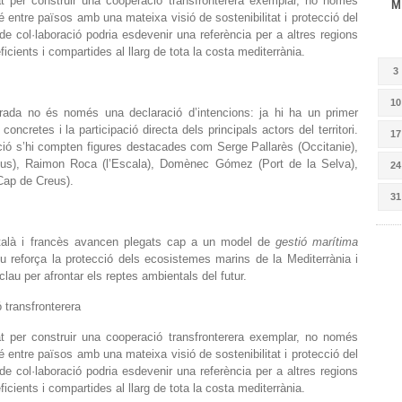
at per construir una cooperació transfronterera exemplar, no només
M
é entre països amb una mateixa visió de sostenibilitat i protecció del
 col·laboració podria esdevenir una referència per a altres regions
cients i compartides al llarg de tota la costa mediterrània.
3
10
ada no és només una declaració d’intencions: ja hi ha un primer
ncretes i la participació directa dels principals actors del territori.
17
ció s’hi compten figures destacades com Serge Pallarès (Occitanie),
reus), Raimon Roca (l’Escala), Domènec Gómez (Port de la Selva),
24
(Cap de Creus).
31
 català i francès avancen plegats cap a un model de
gestió marítima
iu reforça la protecció dels ecosistemes marins de la Mediterrània i
lau per afrontar els reptes ambientals del futur.
 transfronterera
at per construir una cooperació transfronterera exemplar, no només
é entre països amb una mateixa visió de sostenibilitat i protecció del
 col·laboració podria esdevenir una referència per a altres regions
cients i compartides al llarg de tota la costa mediterrània.