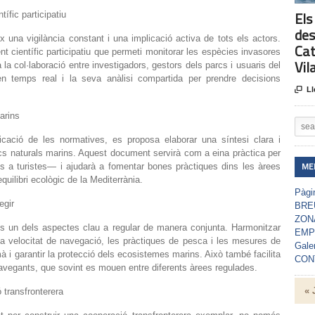
Els
ífic participatiu
des
una vigilància constant i una implicació activa de tots els actors.
Cat
t científic participatiu que permeti monitorar les espècies invasores
Vil
la col·laboració entre investigadors, gestors dels parcs i usuaris del
n temps real i la seva anàlisi compartida per prendre decisions

Ll
arins
licació de les normatives, es proposa elaborar una síntesi clara i
rcs naturals marins. Aquest document servirà com a eina pràctica per
ME
s a turistes— i ajudarà a fomentar bones pràctiques dins les àrees
equilibri ecològic de la Mediterrània.
Pàgin
egir
BRE
ZON
és un dels aspectes clau a regular de manera conjunta. Harmonitzar
EMP
a velocitat de navegació, les pràctiques de pesca i les mesures de
Gale
à i garantir la protecció dels ecosistemes marins. Això també facilita
CON
avegants, que sovint es mouen entre diferents àrees regulades.
« 
 transfronterera