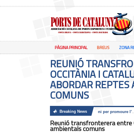
PÀGINA PRINCIPAL
BREUS
ZONA R
REUNIÓ TRANSFRO
OCCITÀNIA I CATAL
ABORDAR REPTES 
COMUNS
Breaking News
El Govern i Ports de Catalunya-ACPET renoven el conveni per promoure l’activitat nàutica als ports catalans com un actiu turístic
Reunió transfronterera entre 
ambientals comuns