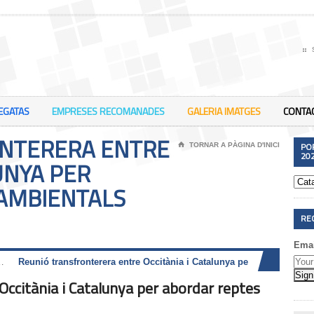
EGATAS
EMPRESES RECOMANADES
GALERIA IMATGES
CONTA
NTERERA ENTRE
PO
⌂
TORNAR A PÀGINA D'INICI
20
UNYA PER
AMBIENTALS
RE
Emai
L’acord busca la siner
Occitània i Catalunya per abordar reptes