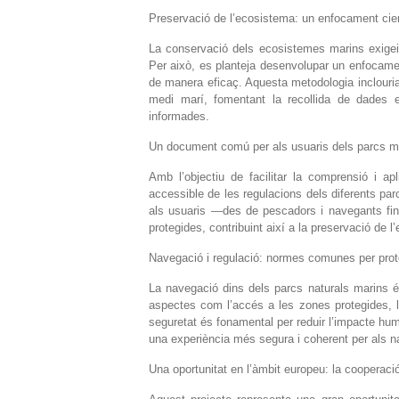
Preservació de l’ecosistema: un enfocament cient
La conservació dels ecosistemes marins exigeix 
Per això, es planteja desenvolupar un enfocamen
de manera eficaç. Aquesta metodologia inclouria 
medi marí, fomentant la recollida de dades e
informades.
Un document comú per als usuaris dels parcs m
Amb l’objectiu de facilitar la comprensió i ap
accessible de les regulacions dels diferents pa
als usuaris —des de pescadors i navegants fin
protegides, contribuint així a la preservació de l’
Navegació i regulació: normes comunes per prot
La navegació dins dels parcs naturals marins 
aspectes com l’accés a les zones protegides, l
seguretat és fonamental per reduir l’impacte hum
una experiència més segura i coherent per als n
Una oportunitat en l’àmbit europeu: la cooperació