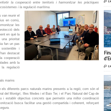

Ll
fortir la cooperació entre territoris i harmonitzar les pràctiques
cosistemes i la regulació marítima.
 van reunir el
tius en comú,
armonitzar les
rotecció dels
ent en què la
una prioritat
nia fan un pas
sostenible i
Fin
’han destacat
d’E
 la cooperació
culades amb la

Ll
 la regulació
rals marins
e els diferents parcs naturals marins presents a la regió, com són el
al del Montgrí, Illes Medes i el Baix Ter, i el Parc Natural del Cap de
lau i establir objectius concrets que permetin una millor coordinació
ització busca facilitar una gestió compartida i coherent, reforçant
segura.