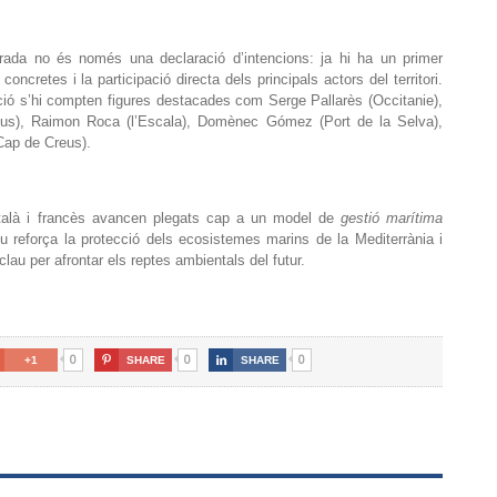
ada no és només una declaració d’intencions: ja hi ha un primer
ncretes i la participació directa dels principals actors del territori.
ció s’hi compten figures destacades com Serge Pallarès (Occitanie),
reus), Raimon Roca (l’Escala), Domènec Gómez (Port de la Selva),
(Cap de Creus).
 català i francès avancen plegats cap a un model de
gestió marítima
iu reforça la protecció dels ecosistemes marins de la Mediterrània i
lau per afrontar els reptes ambientals del futur.
0
0
0
+1

SHARE

SHARE