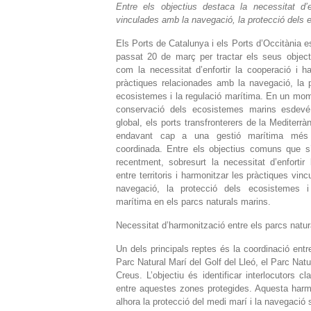
Entre els objectius destaca la necessitat d’en
vinculades amb la navegació, la protecció dels e
Els Ports de Catalunya i els Ports d’Occitània es
passat 20 de març per tractar els seus objec
com la necessitat d’enfortir la cooperació i h
pràctiques relacionades amb la navegació, la p
ecosistemes i la regulació marítima. En un mom
conservació dels ecosistemes marins esdevé 
global, els ports transfronterers de la Mediterrà
endavant cap a una gestió marítima més 
coordinada. Entre els objectius comuns que s
recentment, sobresurt la necessitat d’enfortir
entre territoris i harmonitzar les pràctiques vin
navegació, la protecció dels ecosistemes i
marítima en els parcs naturals marins.
Necessitat d’harmonització entre els parcs natu
Un dels principals reptes és la coordinació entr
Parc Natural Marí del Golf del Lleó, el Parc Natur
Creus. L’objectiu és identificar interlocutors c
entre aquestes zones protegides. Aquesta harmon
alhora la protecció del medi marí i la navegació 