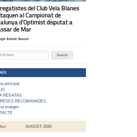
 regatistes del Club Vela Blanes
taquen al Campionat de
alunya d’Optimist disputat a
assar de Mar
egir Article Sencer
NÚS
a principal
US
A REGATAS
RESES RECOMANADES
ria imatges
TACTE
Jun
AUGUST 2026