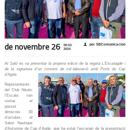
de novembre 26
per SBComunicacion
👤
00:53
2024
Al Saló es va presentar la propera edició de la regata L’Escalagde i
de la signatura d’un conveni de col·laboració amb Ports du Cap
d’Agde.
Representants
del Club Nàutic
l’Escala van
visitar, el
passat
dimecres 30
d’octubre, el
Salon Nautique
d’Automne de Cap d’Agde, que ha estat l’escenari de la presentació