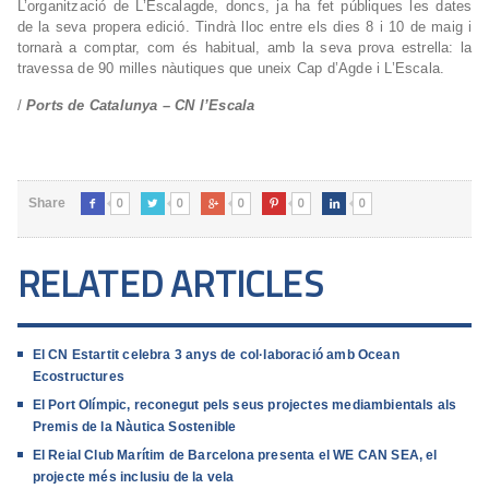
L’organització de L’Escalagde, doncs, ja ha fet públiques les dates
de la seva propera edició. Tindrà lloc entre els dies 8 i 10 de maig i
tornarà a comptar, com és habitual, amb la seva prova estrella: la
travessa de 90 milles nàutiques que uneix Cap d’Agde i L’Escala.
/
Ports de Catalunya – CN l’Escala
0
0
0
0
0
Share





RELATED ARTICLES
El CN Estartit celebra 3 anys de col·laboració amb Ocean
Ecostructures
El Port Olímpic, reconegut pels seus projectes mediambientals als
Premis de la Nàutica Sostenible
El Reial Club Marítim de Barcelona presenta el WE CAN SEA, el
projecte més inclusiu de la vela