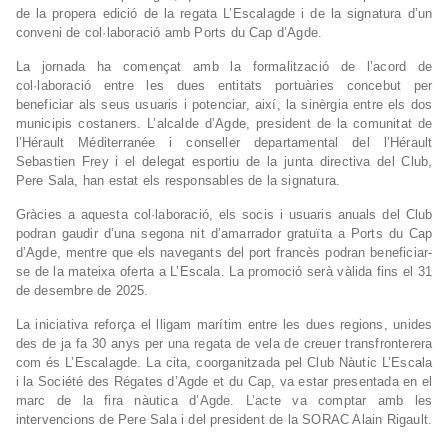
de la propera edició de la regata L’Escalagde i de la signatura d’un
conveni de col·laboració amb Ports du Cap d’Agde.
La jornada ha començat amb la formalització de l’acord de
col·laboració entre les dues entitats portuàries concebut per
beneficiar als seus usuaris i potenciar, així, la sinèrgia entre els dos
municipis costaners. L’alcalde d’Agde, president de la comunitat de
l’Hérault Méditerranée i conseller departamental del l’Hérault
Sebastien Frey i el delegat esportiu de la junta directiva del Club,
Pere Sala, han estat els responsables de la signatura.
Gràcies a aquesta col·laboració, els socis i usuaris anuals del Club
podran gaudir d’una segona nit d’amarrador gratuïta a Ports du Cap
d’Agde, mentre que els navegants del port francès podran beneficiar-
se de la mateixa oferta a L’Escala. La promoció serà vàlida fins el 31
de desembre de 2025.
La iniciativa reforça el lligam marítim entre les dues regions, unides
des de ja fa 30 anys per una regata de vela de creuer transfronterera
com és L’Escalagde. La cita, coorganitzada pel Club Nàutic L’Escala
i la Société des Régates d’Agde et du Cap, va estar presentada en el
marc de la fira nàutica d’Agde. L’acte va comptar amb les
intervencions de Pere Sala i del president de la SORAC Alain Rigault.