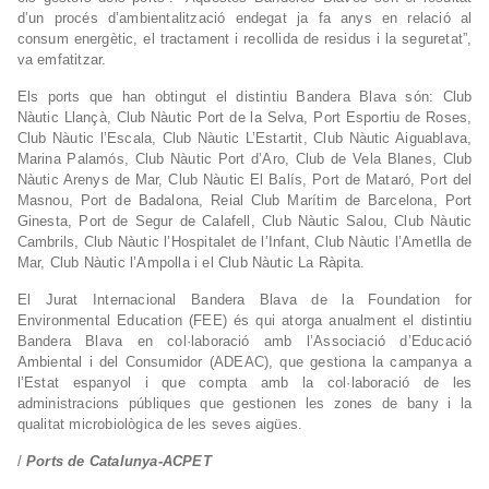
d’un procés d’ambientalització endegat ja fa anys en relació al
consum energètic, el tractament i recollida de residus i la seguretat”,
va emfatitzar.
Els ports que han obtingut el distintiu Bandera Blava són: Club
Nàutic Llançà, Club Nàutic Port de la Selva, Port Esportiu de Roses,
Club Nàutic l’Escala, Club Nàutic L’Estartit, Club Nàutic Aiguablava,
Marina Palamós, Club Nàutic Port d’Aro, Club de Vela Blanes, Club
Nàutic Arenys de Mar, Club Nàutic El Balís, Port de Mataró, Port del
Masnou, Port de Badalona, Reial Club Marítim de Barcelona, Port
Ginesta, Port de Segur de Calafell, Club Nàutic Salou, Club Nàutic
Cambrils, Club Nàutic l’Hospitalet de l’Infant, Club Nàutic l’Ametlla de
Mar, Club Nàutic l’Ampolla i el Club Nàutic La Ràpita.
El Jurat Internacional Bandera Blava de la Foundation for
Environmental Education (FEE) és qui atorga anualment el distintiu
Bandera Blava en col·laboració amb l’Associació d’Educació
Ambiental i del Consumidor (ADEAC), que gestiona la campanya a
l’Estat espanyol i que compta amb la col·laboració de les
administracions públiques que gestionen les zones de bany i la
qualitat microbiològica de les seves aigües.
/
Ports de Catalunya-ACPET