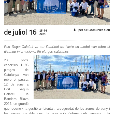
de juliol 16
per SBComunicacion
👤
15:44
2024
Port Segur-Calafell va ser l’amfitrió de l’acte on també van rebre el
distintiu internacional 95 platges catalanes.
23 ports
esportius i 95
platges de
Catalunya van
rebre el passat
12 de juny a
Port Segur-
Calafell la
Bandera Blava
2024, un guardó
que reconeix la gestió ambiental, la seguretat de les zones de bany i
les seves instal·lacions, la prestació òptima dels serveis i la