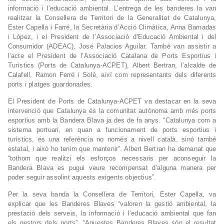
informació i l’educació ambiental. L’entrega de les banderes la van
realitzar la Consellera de Territori de la Generalitat de Catalunya,
Ester Capella i Farré, la Secretària d’Acció Climàtica, Anna Barnadas
i López, i el President de l’Associació d’Educació Ambiental i del
Consumidor (ADEAC), José Palacios Aguilar. També van assistir a
l’acte el President de l’Associació Catalana de Ports Esportius i
Turístics (Ports de Catalunya-ACPET), Albert Bertran, l’alcalde de
Calafell, Ramon Ferré i Solé, així com representants dels diferents
ports i platges guardonades.
El President de Ports de Catalunya-ACPET va destacar en la seva
intervenció que Catalunya és la comunitat autònoma amb més ports
esportius amb la Bandera Blava ja des de fa anys. “Catalunya com a
sistema portuari, en quan a funcionament de ports esportius i
turístics, és una referència no només a nivell català, sinó també
estatal, i això ho tenim que mantenir”. Albert Bertran ha demanat que
“tothom que realitzi els esforços necessaris per aconseguir la
Bandera Blava es pugui veure recompensat d’alguna manera per
poder seguir assolint aquests exigents objectius”.
Per la seva banda la Consellera de Territori, Ester Capella, va
explicar que les Banderes Blaves “valoren la gestió ambiental, la
prestació dels serveis, la informació i l’educació ambiental que fan
els gestors dels ports”. “Aquestes Banderes Blaves són el resultat