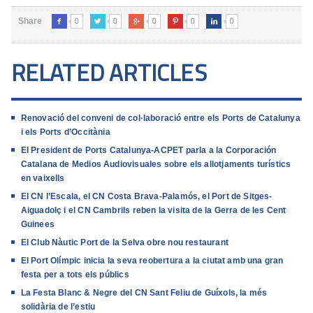
0
0
0
0
0
Share





RELATED ARTICLES
Renovació del conveni de col·laboració entre els Ports de Catalunya
i els Ports d’Occitània
El President de Ports Catalunya-ACPET parla a la Corporación
Catalana de Medios Audiovisuales sobre els allotjaments turístics
en vaixells
El CN l’Escala, el CN Costa Brava-Palamós, el Port de Sitges-
Aiguadolç i el CN Cambrils reben la visita de la Gerra de les Cent
Guinees
El Club Nàutic Port de la Selva obre nou restaurant
El Port Olímpic inicia la seva reobertura a la ciutat amb una gran
festa per a tots els públics
La Festa Blanc & Negre del CN Sant Feliu de Guíxols, la més
solidària de l’estiu